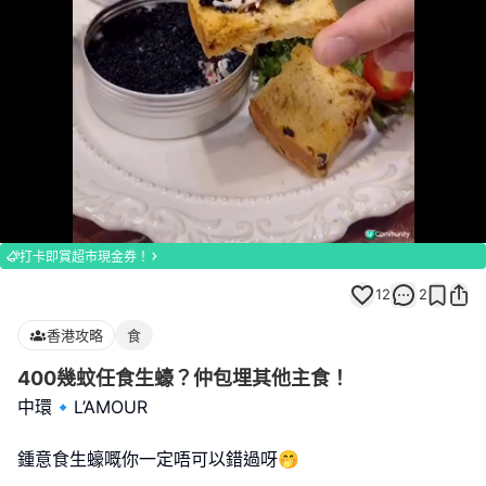
Loaded
:
Unmute
100.00%
打卡即賞超市現金券！
12
2
香港攻略
食
400幾蚊任食生蠔？仲包埋其他主食！
中環🔹L’AMOUR
鍾意食生蠔嘅你一定唔可以錯過呀🤭