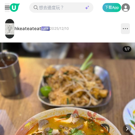
下載App
hkeateateat
2025/12/10
1
/
7
Next