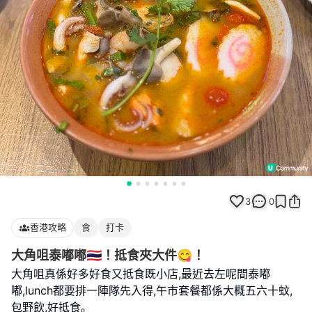
3
0
香港攻略
食
打卡
大角咀泰嘟嘟🇹🇭！抵食夾大件😋！
大角咀真係好多好食又抵食既小店,最近去左呢間泰嘟
嘟,lunch都要排一陣隊先入得,午市套餐都係大概五六十蚊,
包野飲,好抵食｡