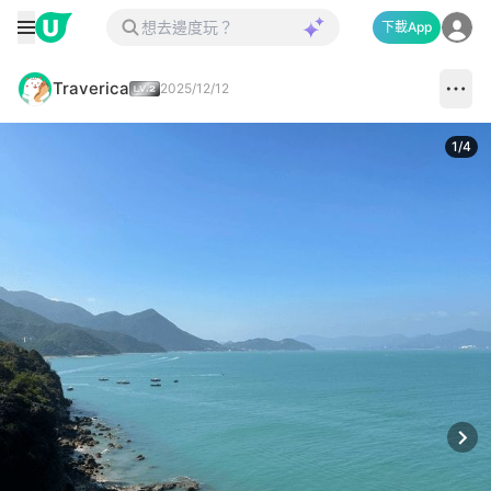
下載App
Traverica
2025/12/12
1
/
4
Next