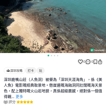
0
0
深圳攻略
打卡
玩
深圳鹿嘴山莊（人魚洞）被譽為「深圳天涯海角」，係《美
人魚》電影嘅經典取景地。懸崖邊嘅海蝕洞同壯闊嘅海天景
色，配上獨特嘅火山岩地貌，真係超級震撼，絕對係一個值
得親
...
更多
評分