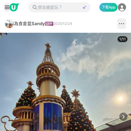
下載App
為食倉鼠Sandy
2025/12/24
1
/
11
Next