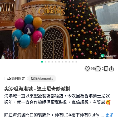
96
2
節日限定
聖誕Moments
尖沙咀海港城 - 迪士尼奇妙派對
海港城一直以來聖誕裝飾都唔錯，今次因為香港迪士尼20
週年，就一齊合作搞呢個聖誕裝飾，真係超靚，有質感🥰
除左海港城門口的裝飾外，仲有LCX樓下仲有Duffy
...
更多