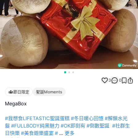
3
0
節日限定
聖誕Moments
MegaBox
#我想食LIFETASTIC聖誕蛋糕
#冬日暖心回憶
#解鎖水光
髮
#FULLBODY純黑魅力
#OK即刻有
#倒數聖誕
#社群生
日快樂
#美食遊樂盛宴
#
...
更多