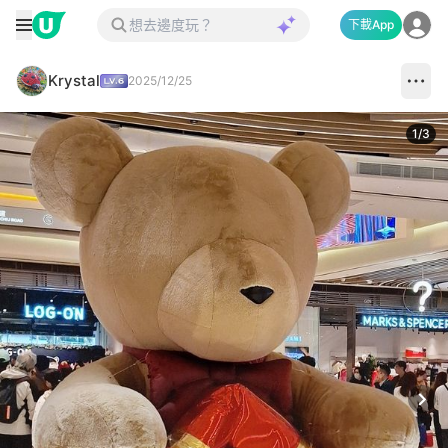
下載App
Krystal
2025/12/25
1
/
3
Next