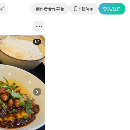
下載App
創作者合作平台
登入/註冊
1
/
2
即睇更多社
Next slide
返回帖文