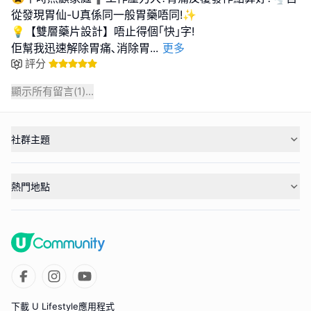
從發現胃仙-U真係同一般胃藥唔同!✨
💡【雙層藥片設計】唔止得個｢快｣字!
佢幫我迅速解除胃痛､消除胃
...
更多
評分
顯示所有留言(
1
)...
社群主題
熱門地點
下載 U Lifestyle應用程式