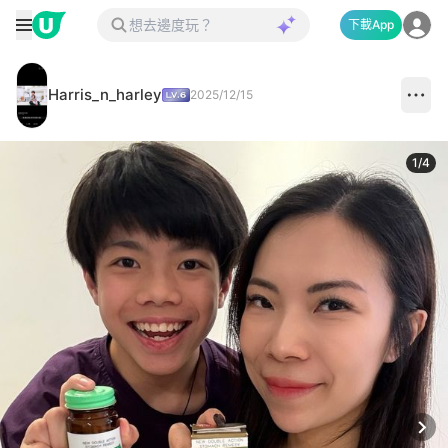
下載App
Harris_n_harley
2025/12/15
1
/
4
Next