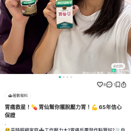
8
1
著數報料
胃痛救星！💊 胃仙幫你擺脫壓力胃！💪 65年信心
保證
.
😫平時照顧家庭➕工作壓力大?胃痛反覆發作點算好?🌪️自