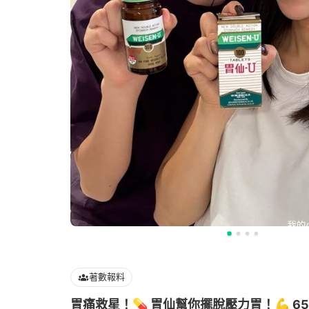
著數報料
胃痛救星！💊 胃仙幫你擺脫壓力胃！💪 6