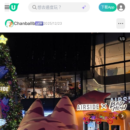
下載App
Chanballb
2025/12/23
1
/
3
Next