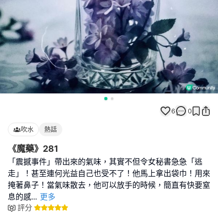
6
0
吹水
熱話
《魔藥》281
「震撼事件」帶出來的氣味，其實不但令女秘書急急「逃
走」！甚至連何光益自己也受不了！他馬上拿出袋巾！用來
掩著鼻子！當氣味散去，他可以放手的時候，簡直有快要窒
息的感
...
更多
評分