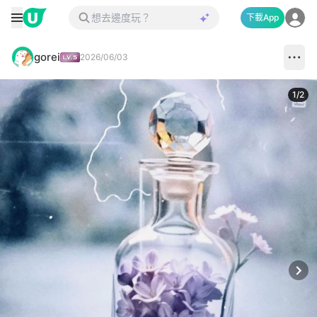
下載App
gorei
2026/06/03
1
/
2
Next