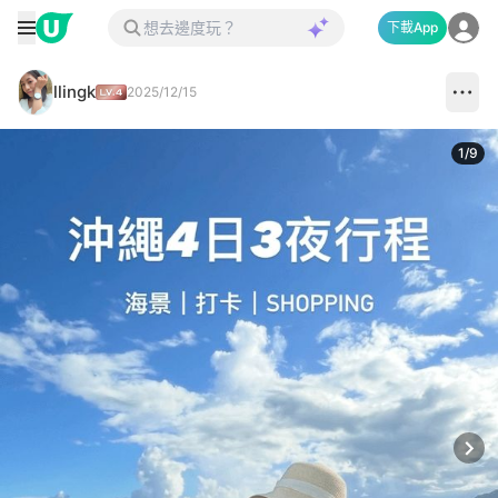
下載App
llingk
2025/12/15
1
/
9
Next