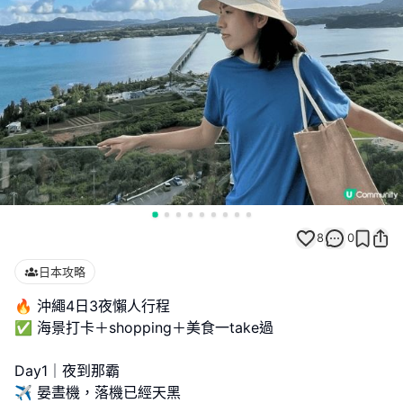
8
0
日本攻略
🔥 沖繩4日3夜懶人行程
✅ 海景打卡＋shopping＋美食一take過
Day1｜夜到那霸
✈️ 晏晝機，落機已經天黑