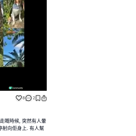
Unmute
8
2
走嘅時候, 突然有人暈
停射向佢身上. 有人幫