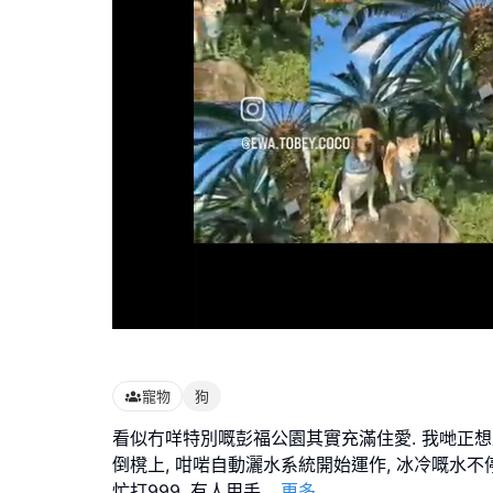
Loaded
:
100.00%
寵物
狗
看似冇咩特別嘅彭福公園其實充滿住愛. 我哋正想
倒櫈上, 咁啱自動灑水系統開始運作, 冰冷嘅水不
忙打999, 有人用手
...
更多