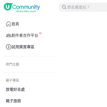
首頁
創作者合作平台
試用獎賞專區
熱門主題
親子專區
放電好去處
親子旅遊