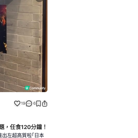
Next slide
19
6
題，任食120分鐘！
近推出左超高質啦｢日本