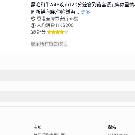
黑毛和牛A4+晚市120分鐘食到飽套餐｣,俾你盡
同新鮮海鮮,仲附送海
...
更多
香港荃灣眾安街55號
人均消費
HK$
200
評分
顯示所有留言(
6
)...
關於
探索
社群最強使用指南
U Lifestyle