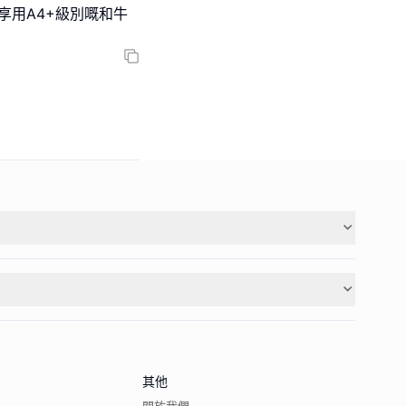
情享用A4+級別嘅和牛
其他
關於我們