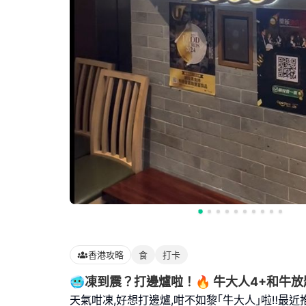
香港攻略
食
打卡
🥶凍到震？打邊爐啦！🔥 牛大人4+和牛放
天氣咁凍,好想打邊爐,咁不如黎｢牛大人｣啦‼️最