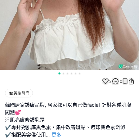
2
0
美妝時尚
韓國居家護膚品牌, 居家都可以自己做facial 針對各種肌膚
問題💕
淨肌亮膚修護乳霜
✔️專針對肌底黑色素，集中改善斑點、痘印與色素沉澱
✔️搭配美容儀使用
...
更多