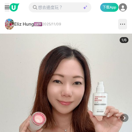
下載App
Eliz Hung
2025/11/09
1
/
6
Next