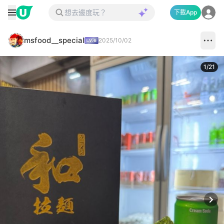
下載App
msfood__special
2025/10/02
1
/
21
Next