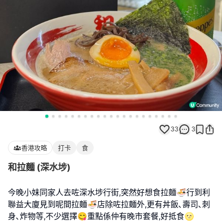
33
3
香港攻略
打卡
食
和拉麵 (深水埗)
今晚小妹同家人去咗深水埗行街,突然好想食拉麵🍜行到利
聯益大廈見到呢間拉麵🍜店除咗拉麵外,更有丼飯､壽司､刺