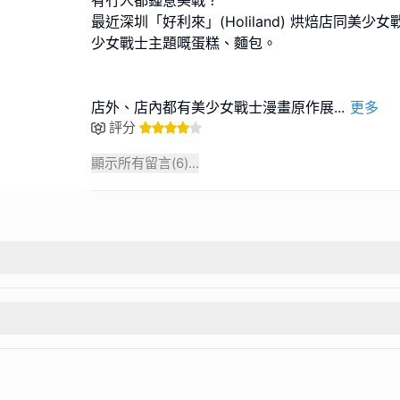
有冇人都鍾意美戰？
最近深圳「好利來」(Holiland) 烘焙店同美
少女戰士主題嘅蛋糕、麵包。
店外、店內都有美少女戰士漫畫原作展
...
更多
評分
顯示所有留言(
6
)...