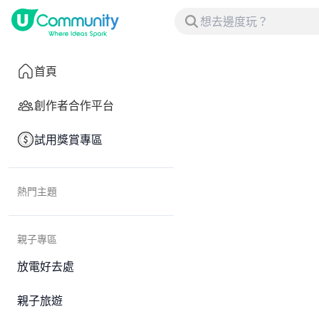
首頁
創作者合作平台
試用獎賞專區
熱門主題
親子專區
放電好去處
親子旅遊