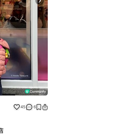
Next slide
45
6
店