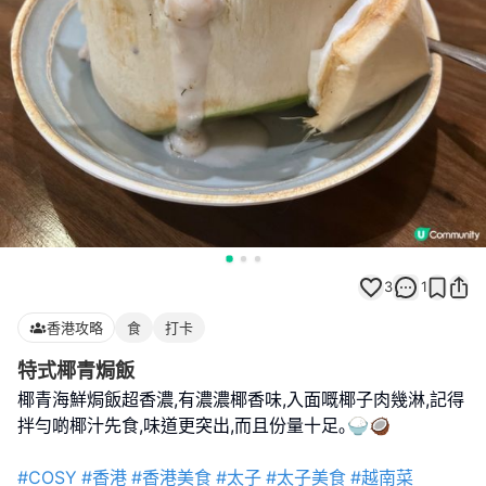
3
1
香港攻略
食
打卡
特式椰青焗飯
椰青海鮮焗飯超香濃,有濃濃椰香味,入面嘅椰子肉幾淋,記得
拌勻啲椰汁先食,味道更突出,而且份量十足｡🍚🥥
#COSY
#香港
#香港美食
#太子
#太子美食
#越南菜