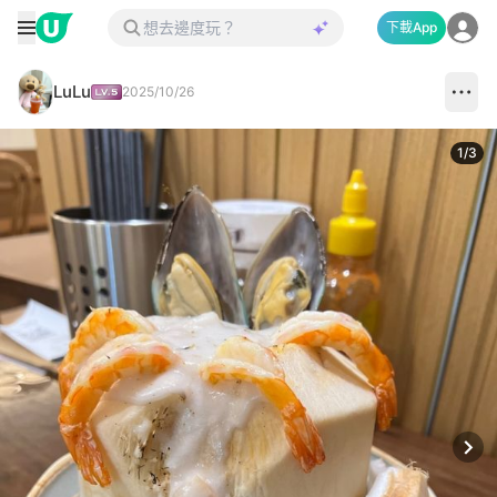
下載App
LuLu
2025/10/26
1
/
3
Next