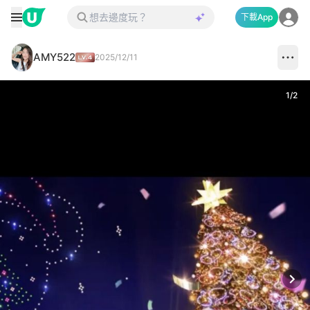
下載App
AMY522
2025/12/11
1
/
2
Next