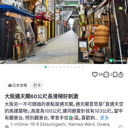
38
2
日本攻略
打卡
大阪通天閣60公尺長滑梯好刺激
大阪另一不可錯過的景點是通天閣｡通天閣意思是｢直通天空
的高建築物｣,高度為100公尺,連同避雷針就有103公尺｡當中
有觀景台､特別觀景台､零食手信🛍️區｡喜歡刺
...
更多
1-chōme-18-6 Ebisuhigashi, Naniwa Ward, Osaka,