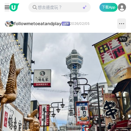
下載App
followmetoeatandplay
2026/02/05
1
/
11
Next