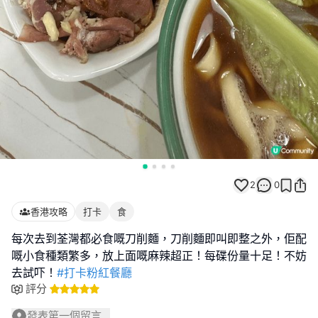
2
0
香港攻略
打卡
食
每次去到荃灣都必食嘅刀削麵，刀削麵即叫即整之外，佢配
嘅小食種類繁多，放上面嘅麻辣超正！每碟份量十足！不妨
去試吓！
#打卡粉紅餐廳
評分
發表第一個留言...