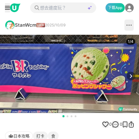
下載App
StanWcm
2025/10/09
1
/
4
Next
0
0
日本攻略
打卡
食