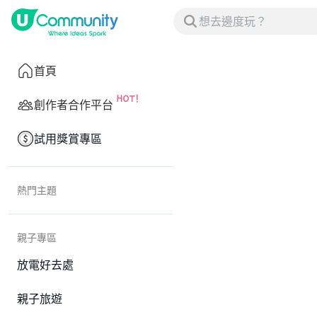
首頁
創作者合作平台
試用獎賞專區
熱門主題
親子專區
放電好去處
親子旅遊