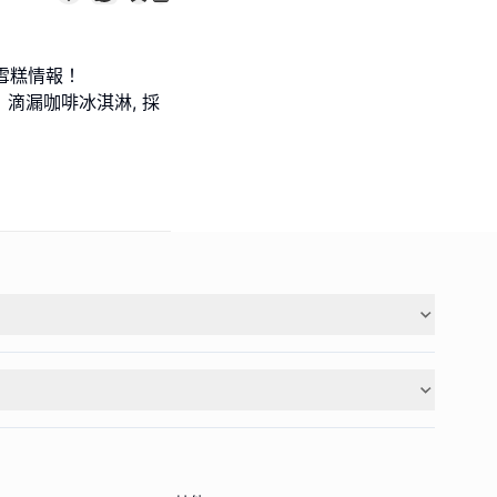
味雪糕情報！
道！滴漏咖啡冰淇淋, 採