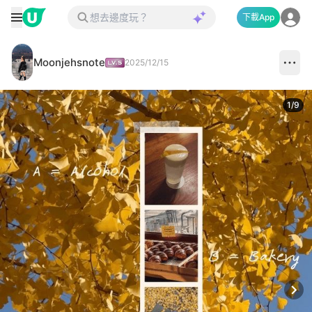
下載App
Moonjehsnote
2025/12/15
1
/
9
Next