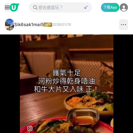
下載App
Sik6sak1mai5
2026/01/19