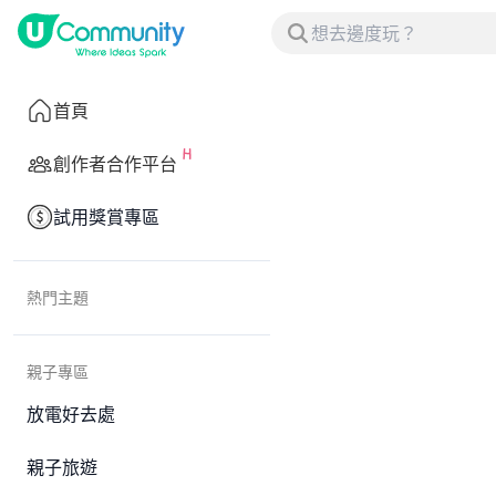
首頁
創作者合作平台
試用獎賞專區
熱門主題
親子專區
放電好去處
親子旅遊