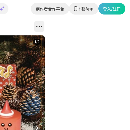
下載App
創作者合作平台
登入/註冊
1
/
2
即睇更多社