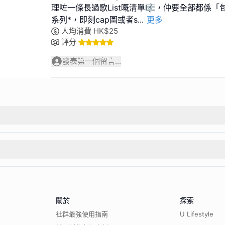
理咗一條長過歌List嘅清單🎼，仲要全部都係
系列*，即刻cap圖或者s
...
更多
人均消費
HK$
25
評分
發表第一個留言...
關於
探索
社群最強使用指南
U Lifestyle