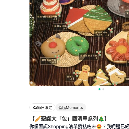
節日限定
聖誕Moments
【🥖聖誕大「包」圍清單系列🎄】
你個聖誕Shopping清單攪掂咗未🤩？我呢邊