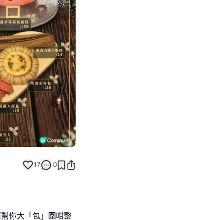
Next slide
返回帖文
17
0
已經幫你大「包」圍咁整