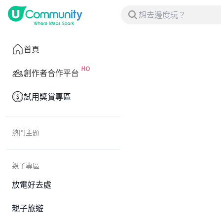
首頁
創作者合作平台
試用獎賞專區
熱門主題
親子專區
放電好去處
親子旅遊