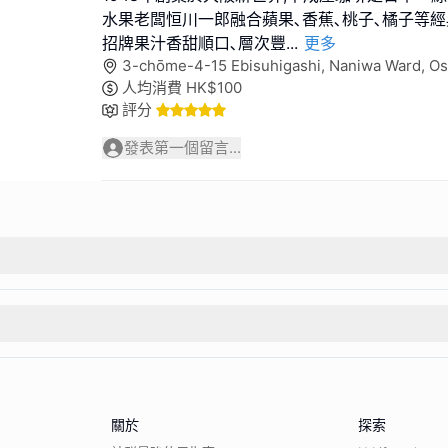
水果老闆恒川一郎融合蘋果､香蕉､桃子､橘子等經
招牌果汁香甜順口､層次豐
...
更多
3-chōme-4-15 Ebisuhigashi, Naniwa Ward, 
人均消費
HK$
100
評分
發表第一個留言...
關於
探索