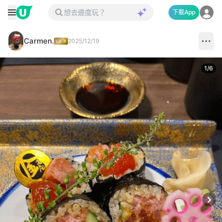
下載App
Carmen.
2025/12/19
1
/
6
Next