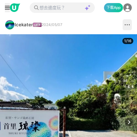
下載App
Icekater
2024/05/07
1
/
16
Next