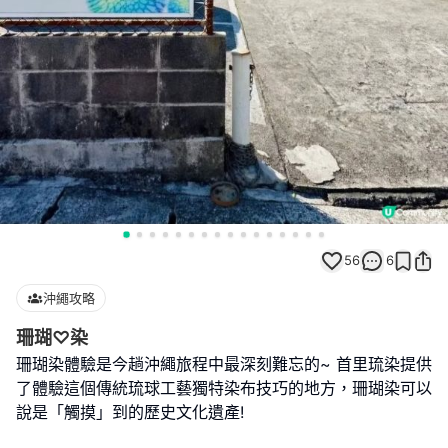
56
6
沖繩攻略
珊瑚♡染
珊瑚染體驗是今趟沖繩旅程中最深刻難忘的~ 首里琉染提供
了體驗這個傳統琉球工藝獨特染布技巧的地方，珊瑚染可以
說是「觸摸」到的歷史文化遺產!