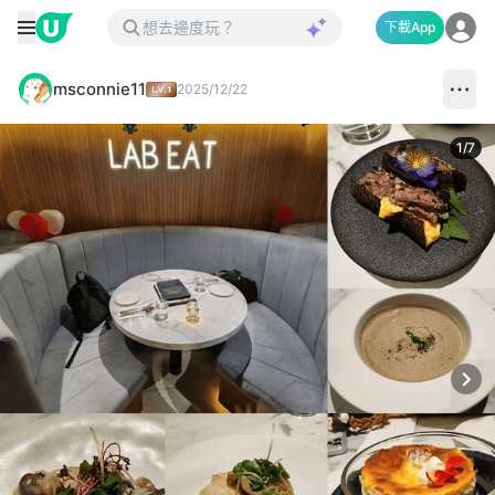
下載App
msconnie11
2025/12/22
1
/
7
Next