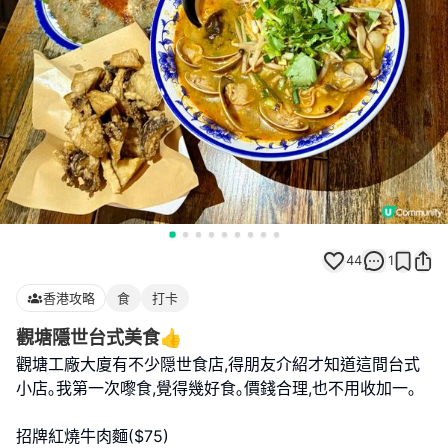
44
1
香港攻略
食
打卡
觀塘隱世台式美食👍
觀塘工廠大廈有不少隠世食店,得朋友介紹才知道這間台式
小店｡我第一次嚟食,覺得幾好食｡價錢合理,也不用收加一｡
招牌紅燒牛肉麵($75)