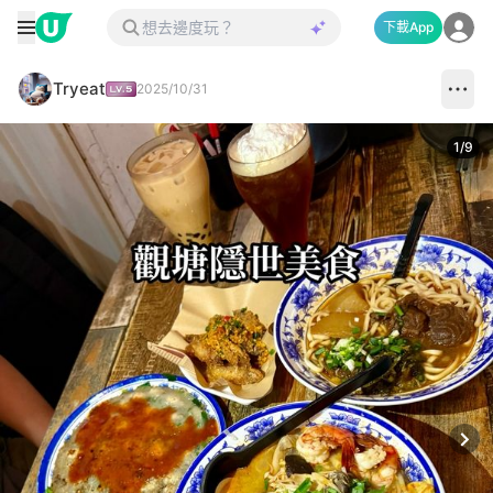
下載App
Tryeat
2025/10/31
1
/
9
Next