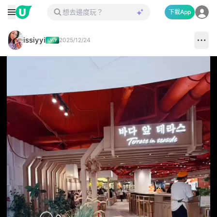
下載App
issiyyi
2025/12/24