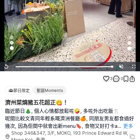
Loaded
:
Replay
Unmute
Full
100.00%
3
0
節日限定
聖誕Moments
濟州菜燒豬五花超正😋！
臨近節日🎄, 個人心情都放鬆咗🤪, 多咗外出吃飯🍴
呢間比較文青同年輕系嘅濟洲餐廳🍊, 同朋友男友都食過好
幾次, 因為佢間中就會出新menu🔖, 食物又好打卡a
...
更多
Shop 346&347, 3/F, MOKO, 193 Prince Edward Rd W,
Mong Kok, 香港