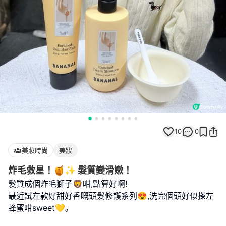
10
0
美妝時尚
美妝
炸毛救星！🍯✨ 髮質變滑嫩！
髮質成個炸毛獅子🦁咁,點算好啊!
最近試左款好甜好香嘅頭髮修護系列😍,洗完個頭好似搽左
蜂蜜咁sweet💛｡