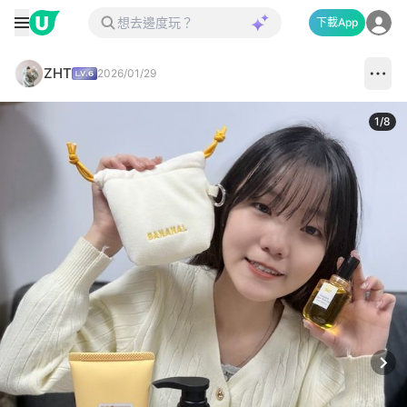
下載App
ZHT
2026/01/29
1
/
8
Next