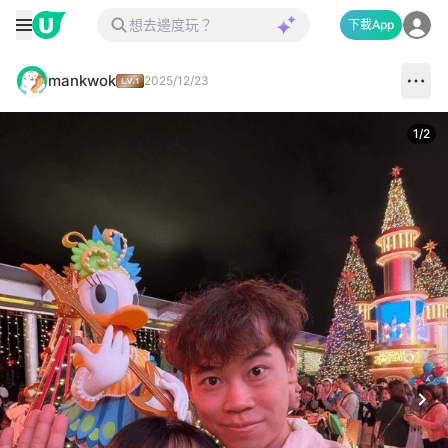
下載App
mankwok
2025/12/23
1
/
2
Next