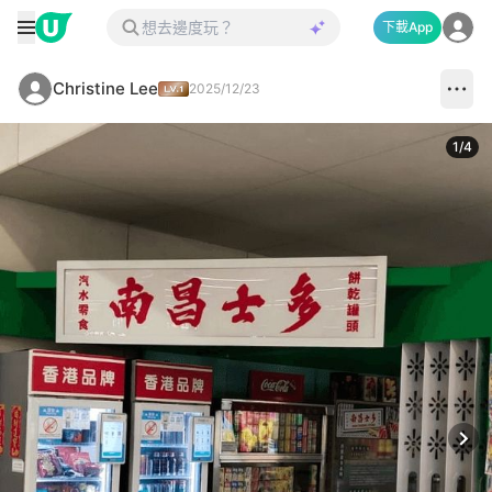
下載App
Christine Lee
2025/12/23
1
/
4
Next