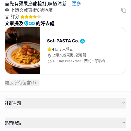
首先有蘋果烏龍梳打,味道清新
...
更多
上環文咸東街6號地舖
評分
文章提及
的好去處
Sofi PASTA Co.
4
8
人想去
上環文咸東街6號地舖
All Day Breakfast、西式、咖啡店
顯示所有留言(
1
)...
社群主題
熱門地點