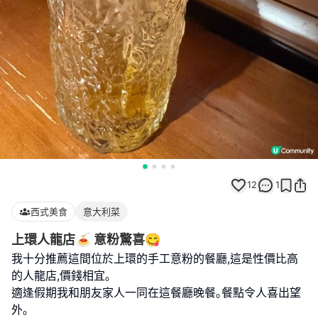
12
1
西式美食
意大利菜
上環人龍店🍝 意粉驚喜😋
我十分推薦這間位於上環的手工意粉的餐廳,這是性價比高
的人龍店,價錢相宜｡
適逢假期我和朋友家人一同在這餐廳晚餐｡餐點令人喜出望
外｡