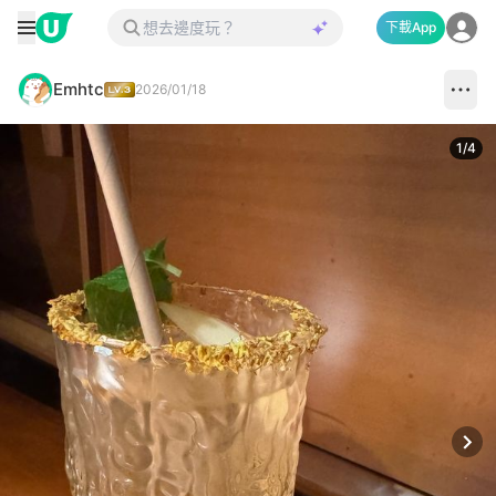
下載App
Emhtc
2026/01/18
1
/
4
Next