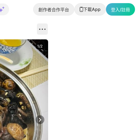
下載App
創作者合作平台
登入/註冊
1
/
2
即睇更多社
Next slide
返回帖文