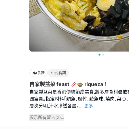
食譜
中式食譜
自家製盆菜 feast 🥢🍲 riqueza！
自家製盆菜是香港傳統節慶美食,將多層食材疊放
圓富貴｡指定材料｢鮑魚､腐竹､鯪魚球､燒肉､菜心､
層次分明,汁水滲透各層｡
...
更多
顯示所有留言(
2
)...