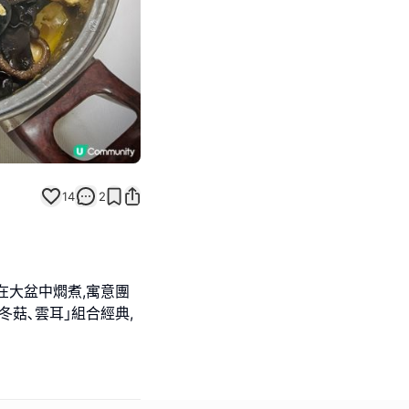
14
2
在大盆中燜煮,寓意團
冬菇､雲耳｣組合經典,