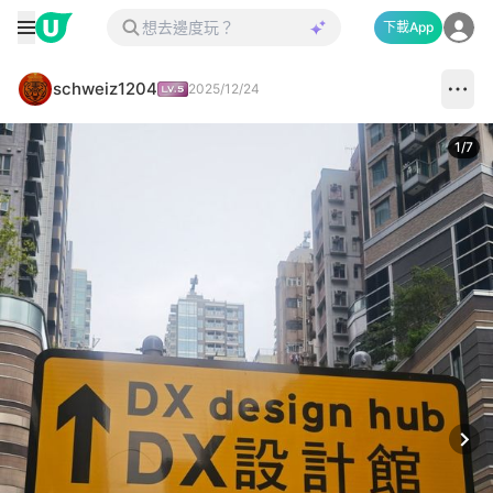
下載App
schweiz1204
2025/12/24
1
/
7
Next