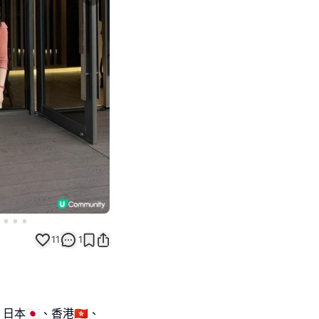
Next slide
11
1
🇵、香港🇭🇰、