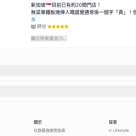
新加坡🇸🇬目前已有約20間門店！
無菜單鐵板燒俾人嘅感覺通常係一個字「貴」！但
多
評分
顯示所有留言(
1
)...
關於
探索
社群最強使用指南
U Lifestyle