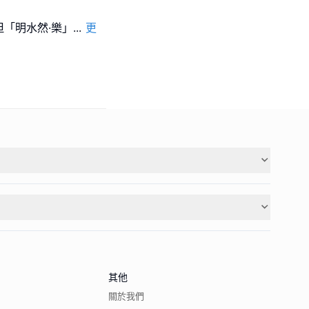
「明水然·樂」
...
更
其他
關於我們