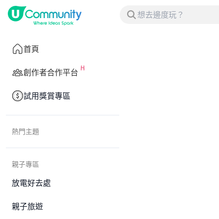
首頁
創作者合作平台
試用獎賞專區
熱門主題
親子專區
放電好去處
親子旅遊