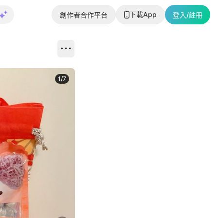
下載App
創作者合作平台
登入/註冊
1
/
7