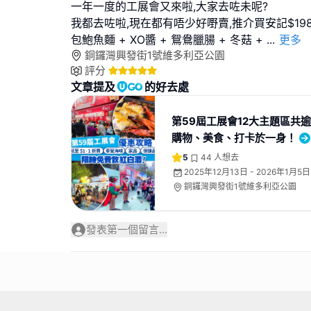
一年一度的工展會又來啦,大家去咗未呢?
我都去咗啦,現在都有唔少好嘢賣,推介買安記$19
包鮑魚麵 + XO醬 + 鴛鴦臘腸 + 冬菇 +
...
更多
銅鑼灣興發街1號維多利亞公園
評分
文章提及
的好去處
第59屆工展會12大主題區共
購物、美食、打卡於一身！
5
44
人想去
2025年12月13日 - 2026年1月5日
銅鑼灣興發街1號維多利亞公園
發表第一個留言...