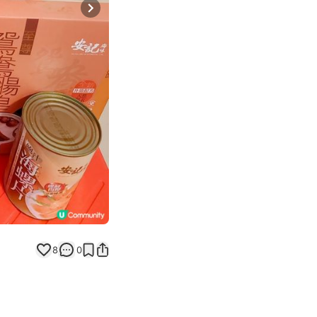
Next slide
8
0