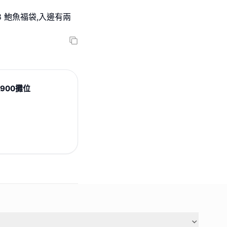
8 鮑魚福袋,入邊有兩
逾900攤位