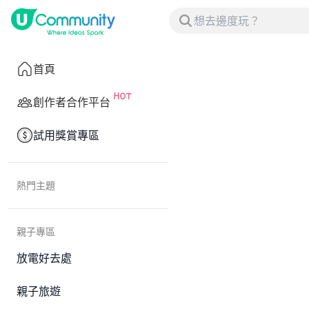
首頁
創作者合作平台
試用獎賞專區
熱門主題
親子專區
放電好去處
親子旅遊