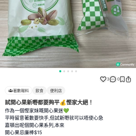
3
0
著數報料
飲食
便利店
試開心果新嘢都要夠平💰慳家大絕！
作為一個慳家妹嘅開心果迷💚
平時留意著數要快手,但試新嘢就可以唔使心急
嘉頓出呢個開心果系列,本來
開心果忌廉棒$15