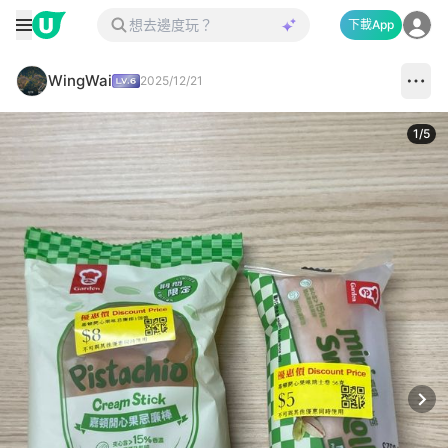
下載App
WingWai
2025/12/21
1
/
5
Next