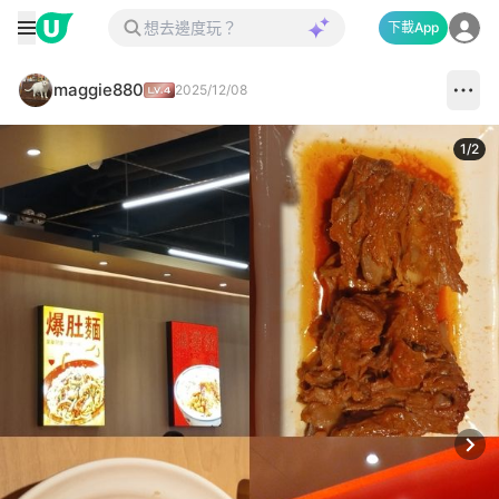
下載App
maggie880
2025/12/08
1
/
2
Next