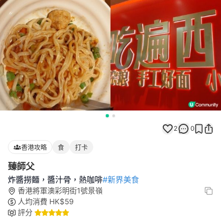
2
0
香港攻略
食
打卡
臻師父
炸醬撈麵，醬汁骨，熱咖啡
#新界美食
香港將軍澳彩明街1號景嶺
人均消費
HK$
59
評分