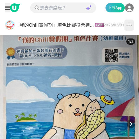
下載App
「我的Chill賞假期」填色比賽投票進行中✅
2026/06/01
1
/
2
Next