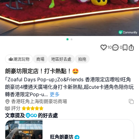
10
0
潮流玩物
商場
地區好去處
拍拖
朗豪坊限定店！打卡熱點！🤩
｢Zoaful Days Pop-up｣Zo&Friends 香港限定店嚟啦!旺角
朗豪坊4樓通天廣場化身打卡新熱點,超cute卡通角色陪你玩
轉香港限定Pop-u
...
更多
香港旺角上海街朗豪坊商場
評分
文章提及
的好去處
旺角朗豪坊