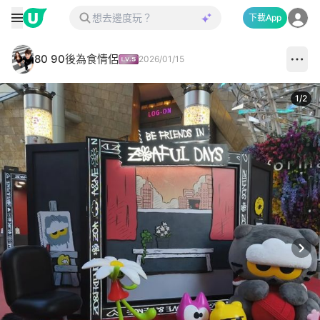
下載App
80 90後為食情侶
2026/01/15
1
/
2
Next