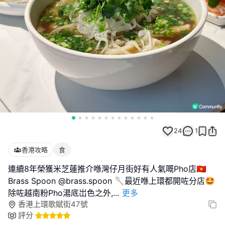
24
1
香港攻略
食
連續8年榮獲米芝蓮推介喺灣仔月街好有人氣嘅Pho店🇻🇳
Brass Spoon @brass.spoon 🥄最近喺上環都開咗分店🤩
除咗越南粉Pho湯底岀色之外,
...
更多
香港上環歌賦街47號
評分