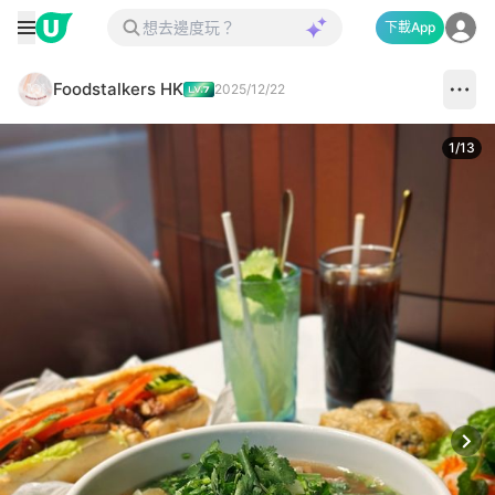
下載App
Foodstalkers HK
2025/12/22
1
/
13
Next