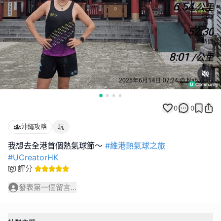
0
0
沖繩攻略
玩
我想去全港首個熱氣球節～
#維港熱氣球之旅
#UCreatorHK
評分
發表第一個留言...