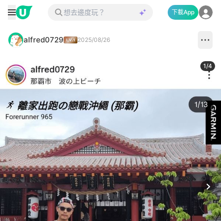
下載App
alfred0729
2025/08/26
1
/
4
Next