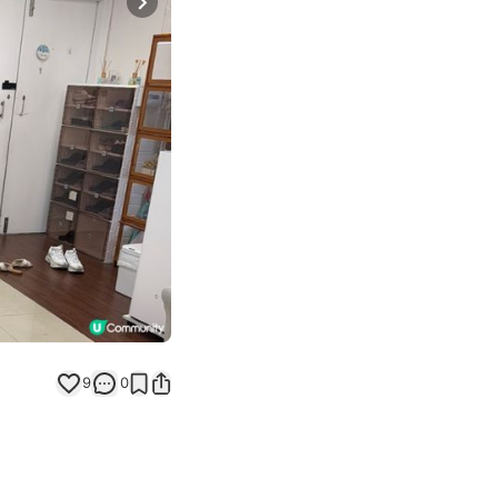
Next slide
9
0