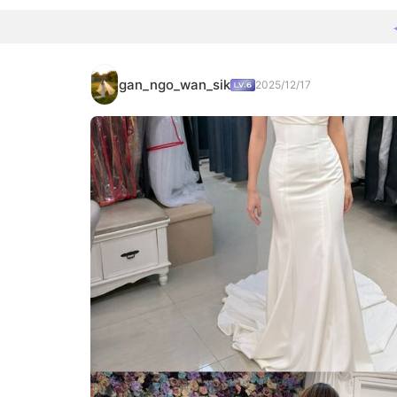
gan_ngo_wan_sik
2025/12/17