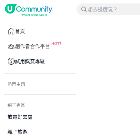
首頁
創作者合作平台
試用獎賞專區
熱門主題
親子專區
放電好去處
親子旅遊