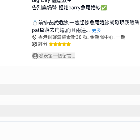
Big Day 體態救星
告別扁塌臀 輕鬆carry魚尾婚紗✅
💍前排去試婚紗,一着起條魚尾婚紗就發現我體態嘅
pat望落去扁塌,而且兩邊
...
更多
香港銅鑼灣羅素街38 號, 金朝陽中心, 一期
評分
發表第一個留言...