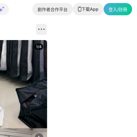
下載App
創作者合作平台
登入/註冊
1
/
4