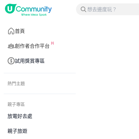
首頁
創作者合作平台
試用獎賞專區
熱門主題
親子專區
放電好去處
親子旅遊