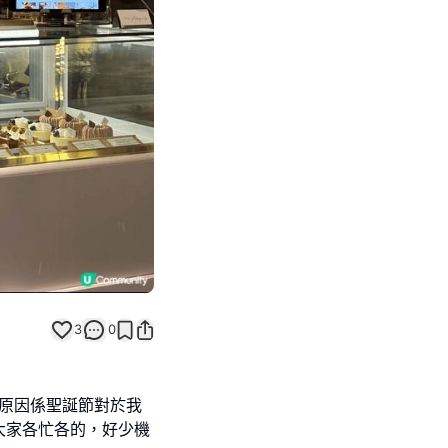
3
0
糕。原因係聖誕節對於我
大家各忙各的，好少機