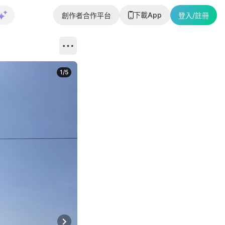
下載App
創作者合作平台
登入/註冊
1
/
5