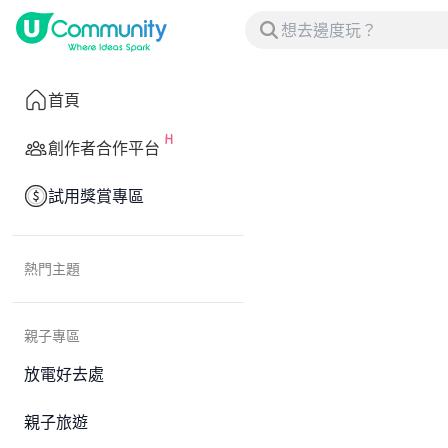
首頁
創作者合作平台
試用獎賞專區
熱門主題
親子專區
放電好去處
親子旅遊