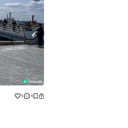
Next slide
5
6