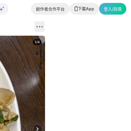
下載App
創作者合作平台
登入/註冊
1
/
4