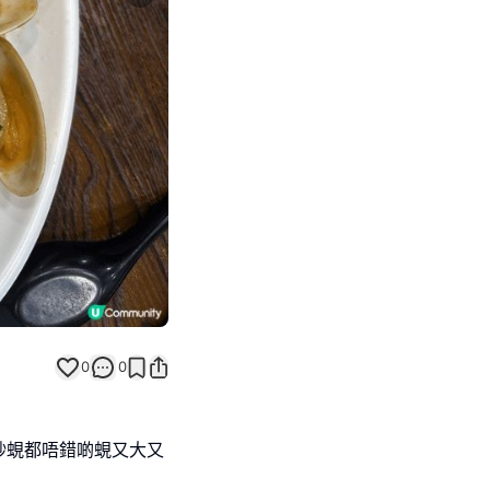
Next slide
0
0
炒蜆都唔錯啲蜆又大又