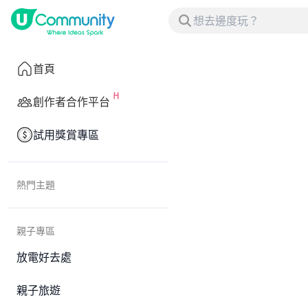
首頁
創作者合作平台
試用獎賞專區
熱門主題
親子專區
放電好去處
親子旅遊