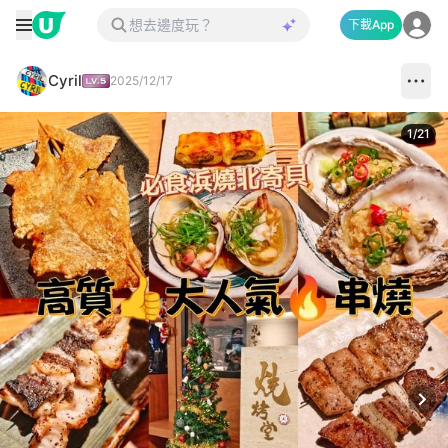
下載App
Cyril
2025/12/17
1
/
21
Next