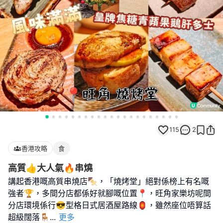
115
2
香港攻略
食
高質👍大人氣🔥串燒
講起香港嘅高質串燒店🍢，「燒烤堂」絕對係榜上有名嘅
強者🏆，多間分店都係好就腳嘅位置📍，旺角家樂坊呢間
分店環境係行😎型格日式居酒屋路線🏮，雖然座位唔算話
超級闊落🪑
...
更多